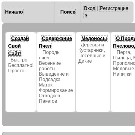
Вход
|
Регистрация
Начало
Поиск
Создай
Содержание
Медоносы
О Прод
Деревья и
Свой
Пчел
Пчелово
Кустарники,
Породы
Перга,
Сайт!
Посевные и
пчел,
Пыльца, 
Быстро!
Дикие
Весенние
Прополис
Бесплатно!
работы,
Медовые
Просто!
Выведение и
Напитки
Подсадка
Маток,
Формирование
Отводков,
Пакетов