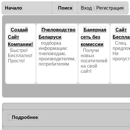
Начало
Поиск
Вход
|
Регистрация
Создай
Пчеловодство
Банерная
Сайт
Сайт
Беларуси
сеть без
Беспла
подборка
Спец
Компании!
комиссии
информации:
предло
Быстро!
Получи
пчеловодам,
Не
Бесплатно!
новых
производителям,
пропус
Просто!
посетителей
потребителям
на свой
сайт!
Подробнее