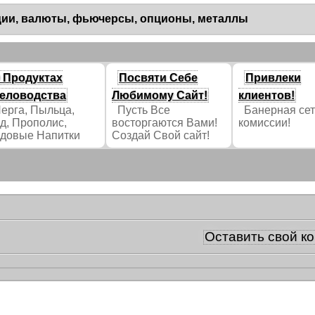
ции, валюты, фьючерсы, опционы, металлы
 Продуктах
Посвяти Себе
Привлеки
еловодства
Любимому Сайт!
клиентов!
рга, Пыльца,
Пусть Все
Банерная сет
д, Прополис,
восторгаются Вами!
комиссии!
довые Напитки
Создай Свой сайт!
Оставить свой к