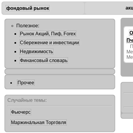
ак
фондовый рынок
Полезное:
О
Рынок Акций, Пиф, Forex
Пч
Сбережение и инвестиции
Пе
Недвижимость
Ме
Ме
Финансовый словарь
Прочее
Случайные темы:
Фьючерс
Маржина́льная Торго́вля